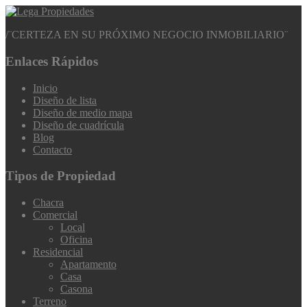
/
¨CERTEZA EN SU PRÓXIMO NEGOCIO INMOBILIARIO¨
Enlaces Rápidos
Inicio
Diseño de lista
Diseño de medio mapa
Diseño de cuadrícula
Blog
Contacto
Tipos de Propiedad
Chacra
Comercial
Local
Oficina
Residencial
Apartamento
Casa
Casona
Terreno