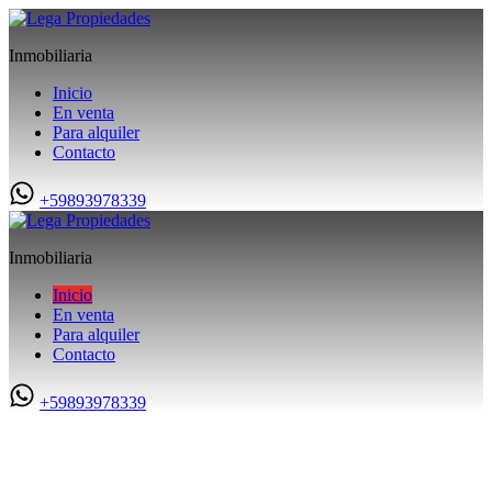
Inmobiliaria
Inicio
En venta
Para alquiler
Contacto
+59893978339
Inmobiliaria
Inicio
En venta
Para alquiler
Contacto
+59893978339
Bienvenidos a LEGA PROPIEDADES.