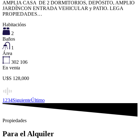
AMPLIA CASA DE 2 DORMITORIOS, DEPÓSITO, AMPLIO
JARDÍNCON ENTRADA VEHICULAR y PATIO. LEGA
PROPIEDADES…
Habitacións
2
Baños
1
Área
302
106
En venta
U$S 128,000
1
2
3
4
Siguiente
Último
Propiedades
Para el Alquiler