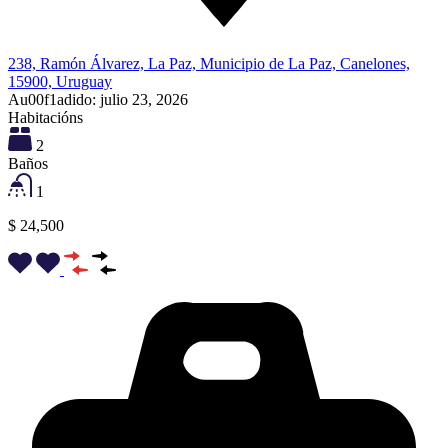
238, Ramón Álvarez, La Paz, Municipio de La Paz, Canelones,
15900, Uruguay
Au00f1adido:
julio 23, 2026
Habitacións
2
Baños
1
$ 24,500