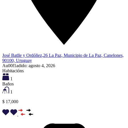
José Batlle y Ordóñez,26 La Paz, Municipio de La Paz, Canelones,
90100, Uruguay
Au00f1adido:
agosto 4, 2026
Habitacións
1
Baños
1
$ 17,000