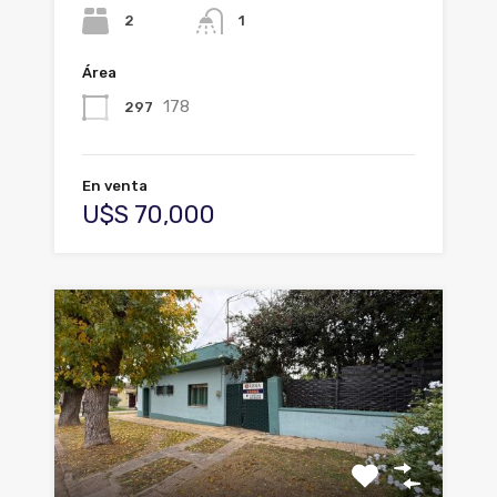
2
1
Área
178
297
En venta
U$S 70,000