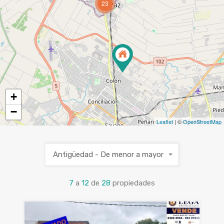
23
+
−
Leaflet
| ©
OpenStreetMap
Antigüedad - De menor a mayor
7
a
12
de
28
propiedades