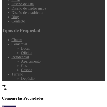
Diseño de lista
Diseño de medio mapa
Diseño de cuadrícula
Blog
Contacto
Tipos de Propiedad
Chacra
Comercial
Local
Oficina
Residencial
Apartamento
Casa
Casona
Terreno
Depósito
Compare las Propiedades