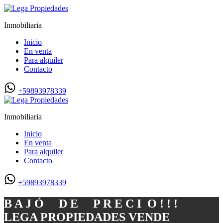
Inmobiliaria
Inicio
En venta
Para alquiler
Contacto
+59893978339
Inmobiliaria
Inicio
En venta
Para alquiler
Contacto
+59893978339
B A J Ó D E P R E C I O ! ! !
LEGA PROPIEDADES VENDE