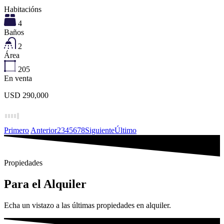
Habitacións
4
Baños
2
Área
205
En venta
USD 290,000
Primero
Anterior
2
3
4
5
6
7
8
Siguiente
Último
Propiedades
Para el Alquiler
Echa un vistazo a las últimas propiedades en alquiler.