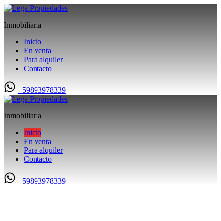
Inmobiliaria
Inicio
En venta
Para alquiler
Contacto
+59893978339
Inmobiliaria
Inicio
En venta
Para alquiler
Contacto
+59893978339
Bienvenidos a LEGA PROPIEDADES.