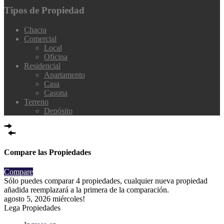
Tipos de Propiedad
Chacra
Comercial
Local
Oficina
Residencial
Apartamento
Casa
Casona
Terreno
Depósito
Compare las Propiedades
Compare
Sólo puedes comparar 4 propiedades, cualquier nueva propiedad
añadida reemplazará a la primera de la comparación.
agosto 5, 2026
miércoles!
Lega Propiedades