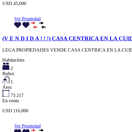
USD 45,000
Ver Propiedad
(V E N D I D A ! ! !) CASA CENTRICA EN L
LEGA PROPIEDADES VENDE CASA CENTRICA EN LA CUI
Habitacións
2
Baños
1
Área
73
217
En venta
USD 116,000
Ver Propiedad