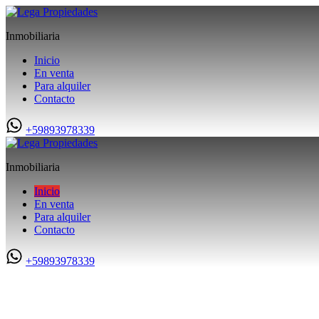
Inmobiliaria
Inicio
En venta
Para alquiler
Contacto
+59893978339
Inmobiliaria
Inicio
En venta
Para alquiler
Contacto
+59893978339
Bienvenidos a LEGA PROPIEDADES.